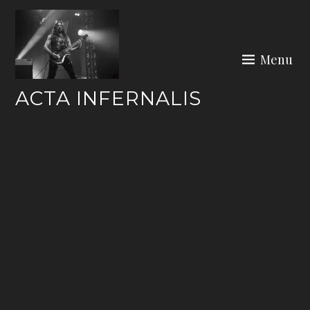
Skip
to
content
Menu
ACTA INFERNALIS