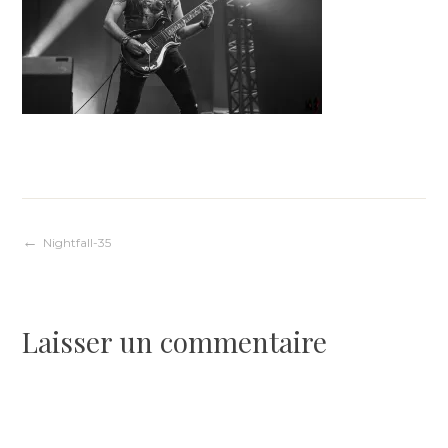
Navigation
Nightfall-35
de
Laisser un commentaire
l’article