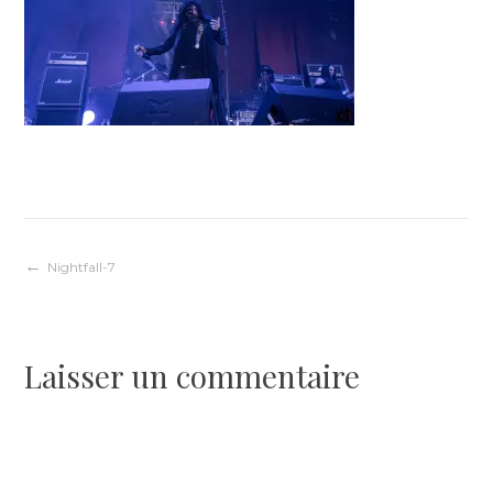
Navigation
Nightfall-7
de
Laisser un commentaire
l’article