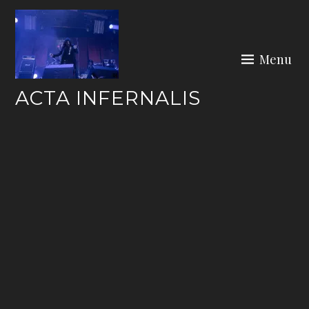
Skip
to
content
Menu
ACTA INFERNALIS