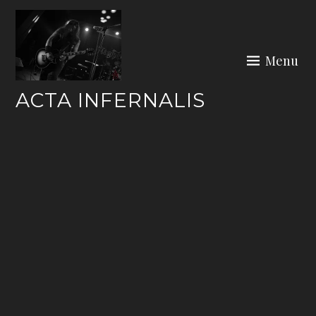
Skip
to
content
Menu
ACTA INFERNALIS