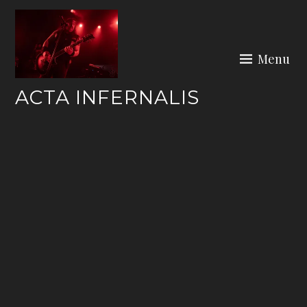
Skip
to
content
Menu
ACTA INFERNALIS