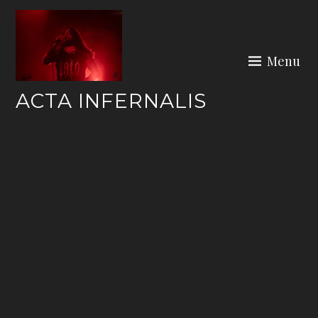
Skip
to
content
Menu
ACTA INFERNALIS