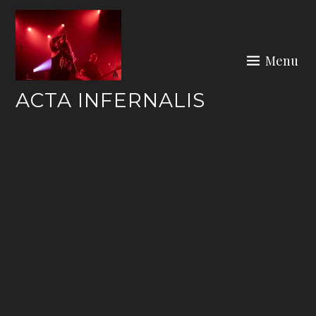
Skip
to
content
Menu
ACTA INFERNALIS