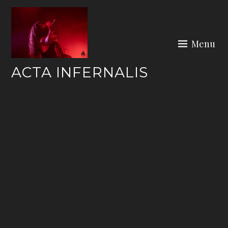
Skip
to
content
Menu
ACTA INFERNALIS