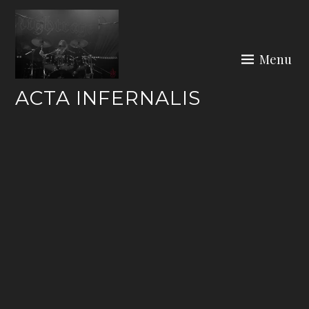
Skip
to
content
Menu
ACTA INFERNALIS