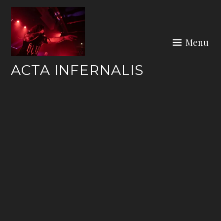
Skip
to
content
Menu
ACTA INFERNALIS