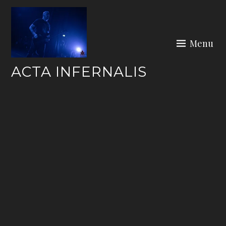
Skip
to
content
Menu
ACTA INFERNALIS