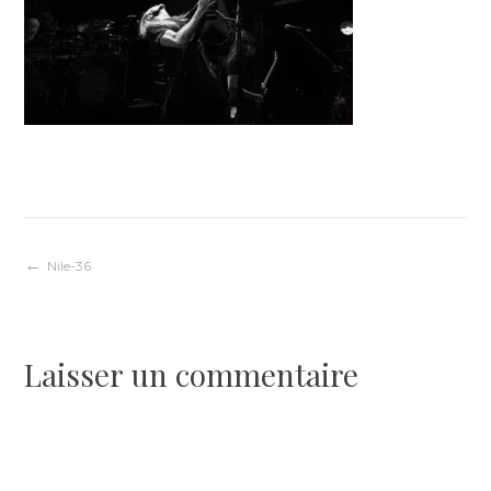
Navigation
Nile-36
de
Laisser un commentaire
l’article