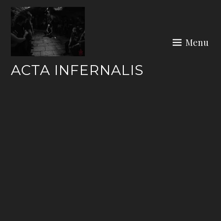
Skip
to
content
Menu
ACTA INFERNALIS