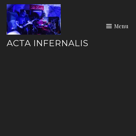
Skip
to
content
Menu
ACTA INFERNALIS