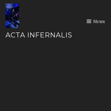
Skip
to
content
Menu
ACTA INFERNALIS