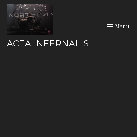
Skip
to
content
Menu
ACTA INFERNALIS