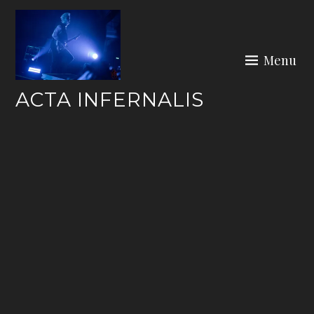
Skip
to
content
Menu
ACTA INFERNALIS