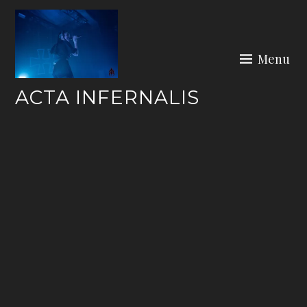
Skip
to
content
Menu
ACTA INFERNALIS