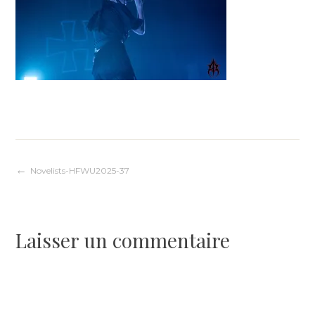
Navigation
Novelists-HFWU2025-37
de
Laisser un commentaire
l’article