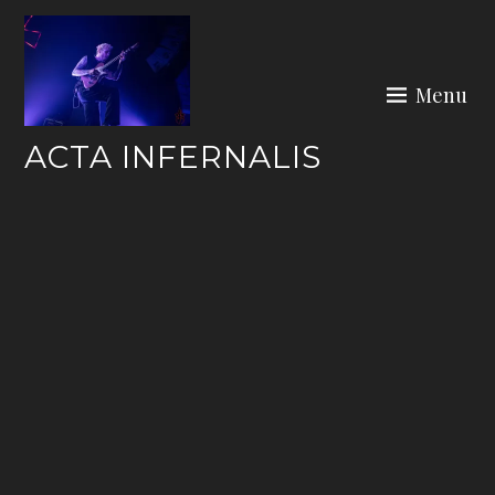
Skip
to
content
Menu
ACTA INFERNALIS