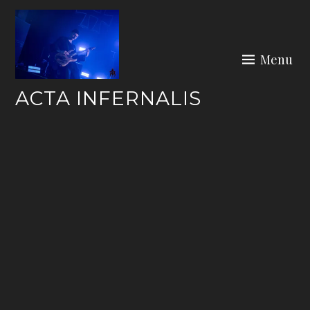
Skip
to
content
Menu
ACTA INFERNALIS