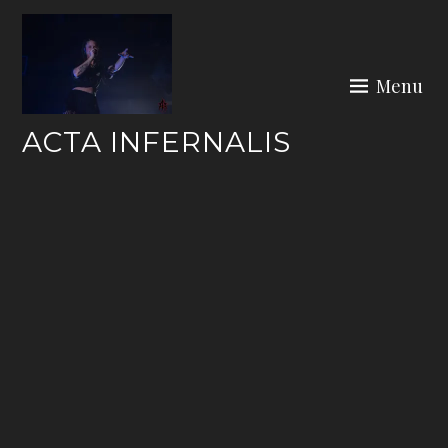
Skip
to
content
Menu
ACTA INFERNALIS