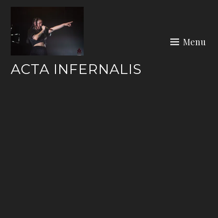
Skip
to
content
Menu
ACTA INFERNALIS