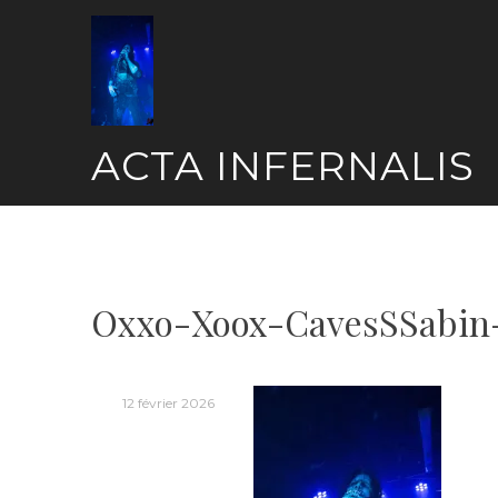
Skip
to
content
ACTA INFERNALIS
Oxxo-Xoox-CavesSSabin
12 février 2026