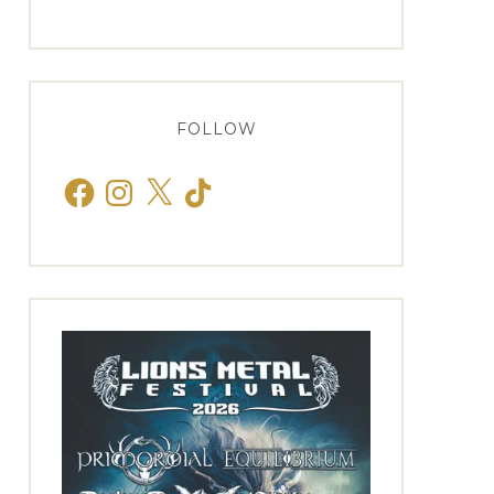
FOLLOW
Facebook
Instagram
X
TikTok