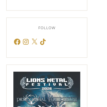
FOLLOW
Facebook
Instagram
X
TikTok