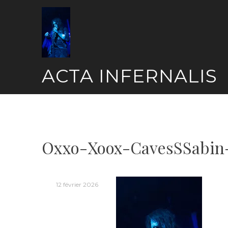
Skip
to
content
ACTA INFERNALIS
Oxxo-Xoox-CavesSSabin
12 février 2026