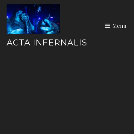
Skip
to
content
Menu
ACTA INFERNALIS