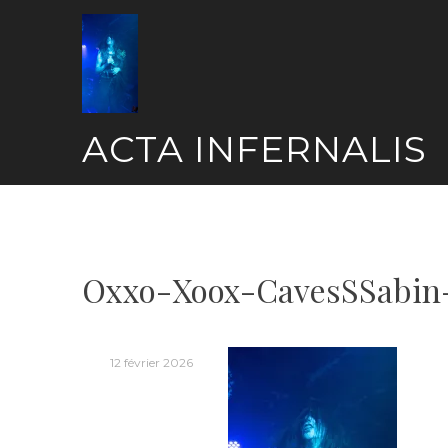
Skip
to
content
ACTA INFERNALIS
Oxxo-Xoox-CavesSSabin
12 février 2026