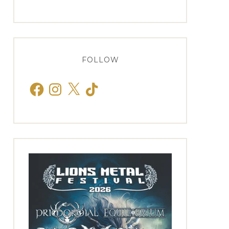
FOLLOW
Facebook
Instagram
X
TikTok