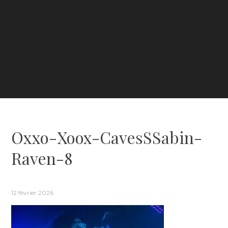
Oxxo-Xoox-CavesSSabin-
Raven-8
12 février 2026