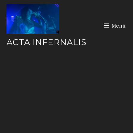
Skip
to
content
Menu
ACTA INFERNALIS