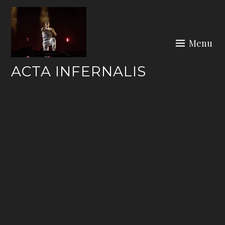
Skip
to
content
Menu
ACTA INFERNALIS