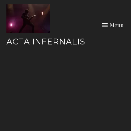
Skip
to
content
Menu
ACTA INFERNALIS