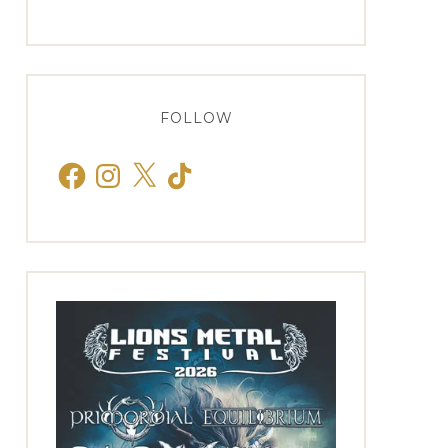
FOLLOW
Facebook
Instagram
X
TikTok