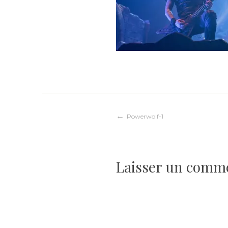
Navigation
Powerwolf-1
de
Laisser un comm
l’article