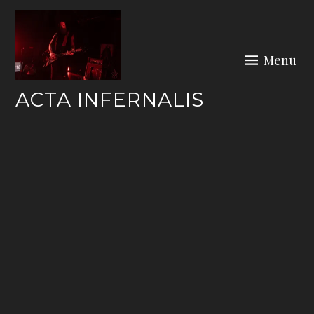
Skip
to
content
Menu
ACTA INFERNALIS