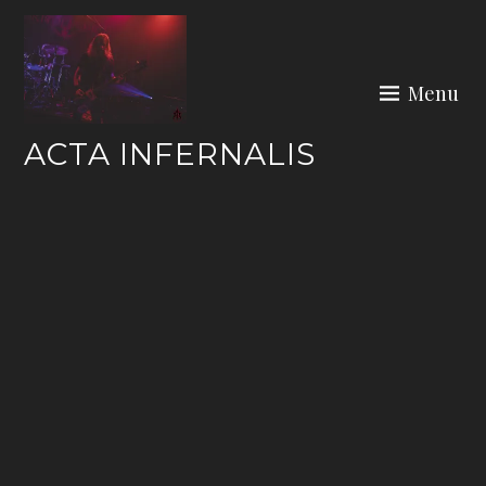
Skip
to
content
Menu
ACTA INFERNALIS