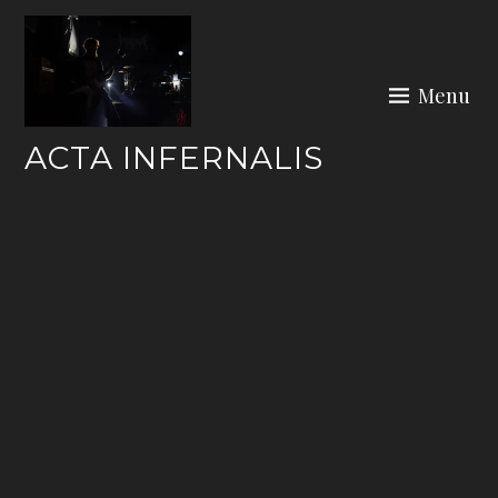
Skip
to
content
Menu
ACTA INFERNALIS