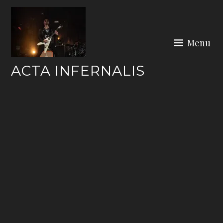
Skip
to
content
Menu
ACTA INFERNALIS