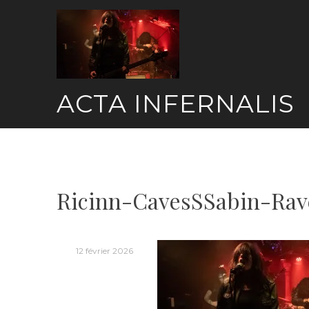
Skip
to
content
ACTA INFERNALIS
Ricinn-CavesSSabin-Rav
12 février 2026