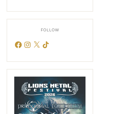
FOLLOW
Facebook
Instagram
X
TikTok