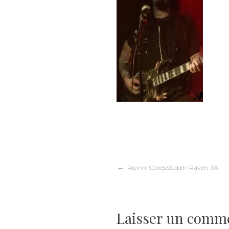
Navigation
Ricinn-CavesSSabin-Raven-36
de
Laisser un comm