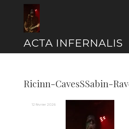
Skip
to
content
ACTA INFERNALIS
Ricinn-CavesSSabin-Rav
12 février 2026