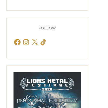
FOLLOW
Facebook
Instagram
X
TikTok