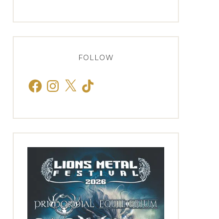
FOLLOW
Facebook
Instagram
X
TikTok