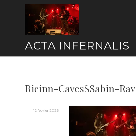
Skip
to
content
ACTA INFERNALIS
Ricinn-CavesSSabin-Rav
12 février 2026