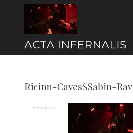
Skip
to
content
ACTA INFERNALIS
Ricinn-CavesSSabin-Rav
12 février 2026