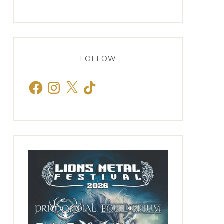
FOLLOW
Facebook
Instagram
X
TikTok