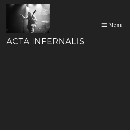
Skip
to
content
Menu
ACTA INFERNALIS