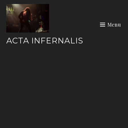
Skip
to
content
Menu
ACTA INFERNALIS