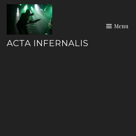
Skip
to
content
Menu
ACTA INFERNALIS