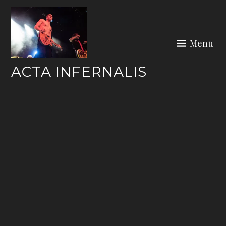
Skip
to
content
Menu
ACTA INFERNALIS