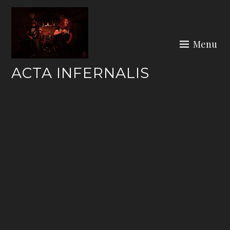
Skip
to
content
Menu
ACTA INFERNALIS