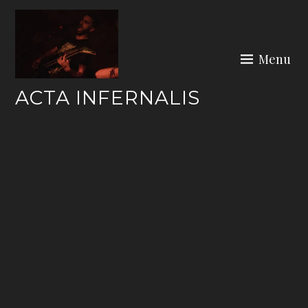
Skip
to
content
Menu
ACTA INFERNALIS