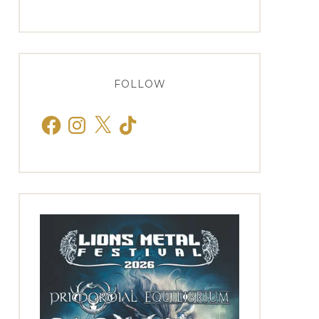
FOLLOW
Facebook
Instagram
X
TikTok