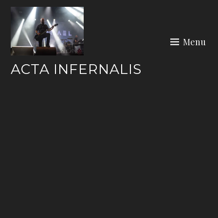
Skip
to
content
Menu
ACTA INFERNALIS