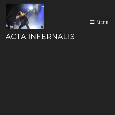
Skip
to
content
Menu
ACTA INFERNALIS