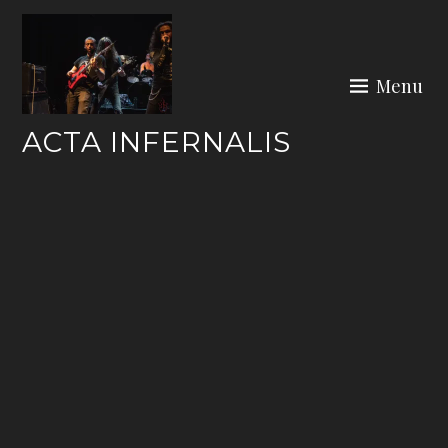
Skip
to
content
Menu
ACTA INFERNALIS