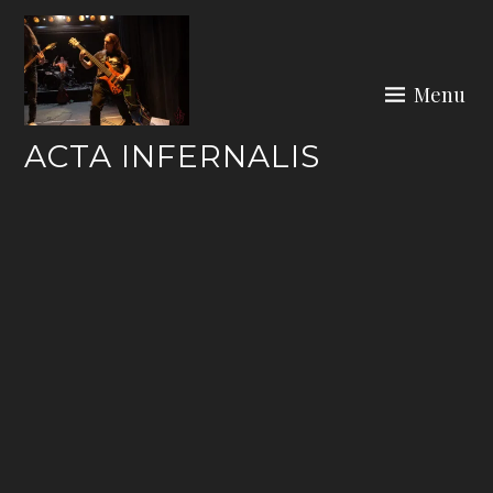
Skip
to
content
Menu
ACTA INFERNALIS