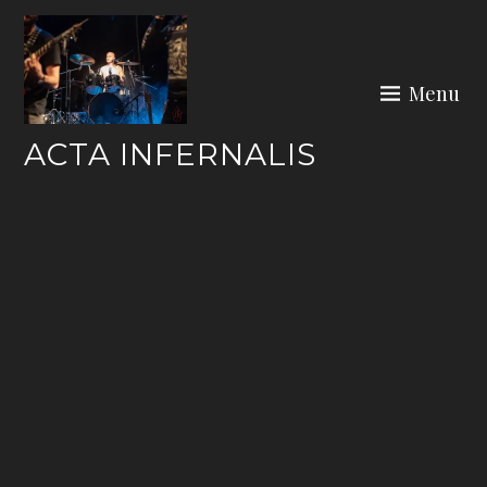
Skip
to
content
Menu
ACTA INFERNALIS