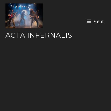
Skip
to
content
Menu
ACTA INFERNALIS